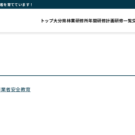
者を育てています！
トップ
大分県林業研修所
年間研修計画
研修一覧
作業者安全教育