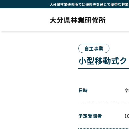
大分県林業研修所では研修等を通じて優秀な林業
大分県林業研修所
自主事業
小型移動式ク
日時
令
予定受講者
1