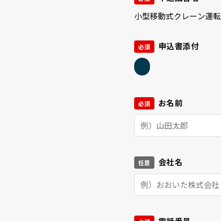
申込書添付
必須
お名前
必須
会社名
任意