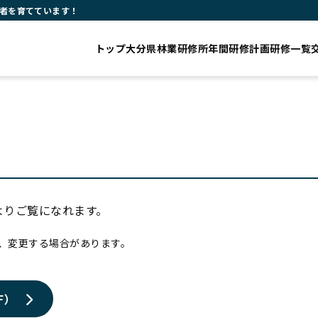
者を育てています！
トップ
大分県林業研修所
年間研修計画
研修一覧
よりご覧になれます。
、変更する場合があります。
F）